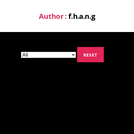
Author :
f.h.a.n.g
RESET